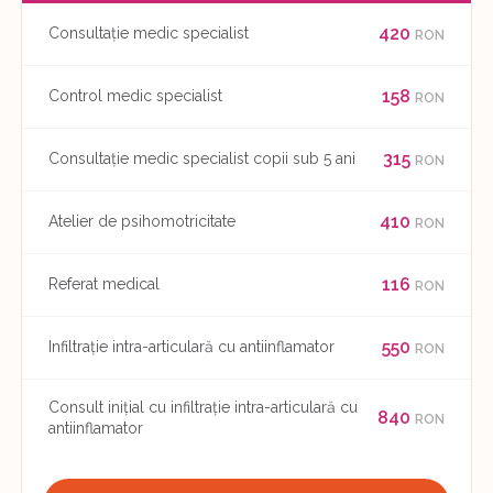
420
Consultație medic specialist
RON
158
Control medic specialist
RON
315
Consultație medic specialist copii sub 5 ani
RON
410
Atelier de psihomotricitate
RON
116
Referat medical
RON
550
Infiltrație intra-articulară cu antiinflamator
RON
Consult inițial cu infiltrație intra-articulară cu
840
RON
antiinflamator