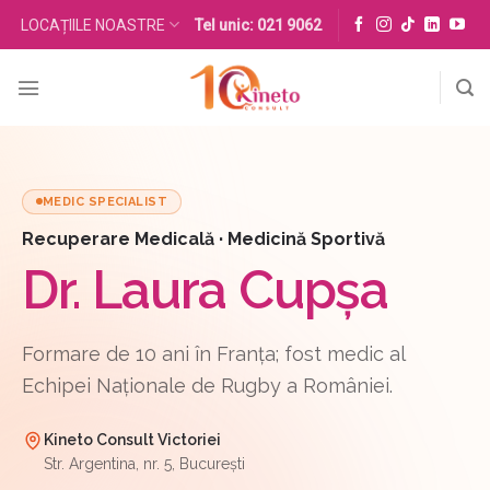
Skip
LOCAȚIILE NOASTRE
Tel unic: 021 9062
to
content
MEDIC SPECIALIST
Recuperare Medicală · Medicină Sportivă
Dr. Laura Cupșa
Formare de 10 ani în Franța; fost medic al
Echipei Naționale de Rugby a României.
Kineto Consult Victoriei
Str. Argentina, nr. 5, București