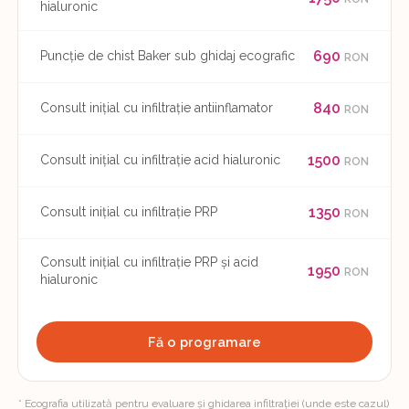
hialuronic
690
Puncție de chist Baker sub ghidaj ecografic
RON
840
Consult inițial cu infiltrație antiinflamator
RON
1500
Consult inițial cu infiltrație acid hialuronic
RON
1350
Consult inițial cu infiltrație PRP
RON
Consult inițial cu infiltrație PRP și acid
1950
RON
hialuronic
Fă o programare
* Ecografia utilizată pentru evaluare și ghidarea infiltrației (unde este cazul)