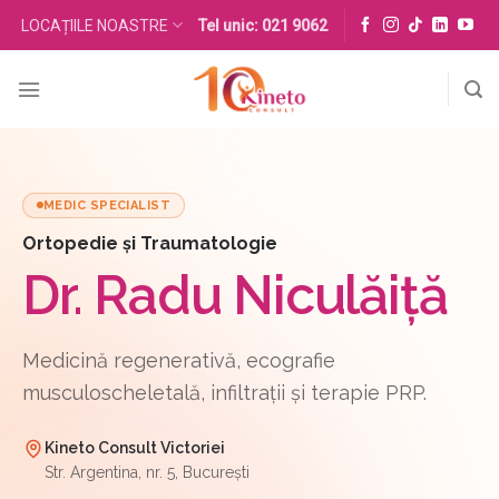
Skip
LOCAȚIILE NOASTRE
Tel unic: 021 9062
to
content
MEDIC SPECIALIST
Ortopedie și Traumatologie
Dr. Radu Niculăiță
Medicină regenerativă, ecografie
musculoscheletală, infiltrații și terapie PRP.
Kineto Consult Victoriei
Str. Argentina, nr. 5, București