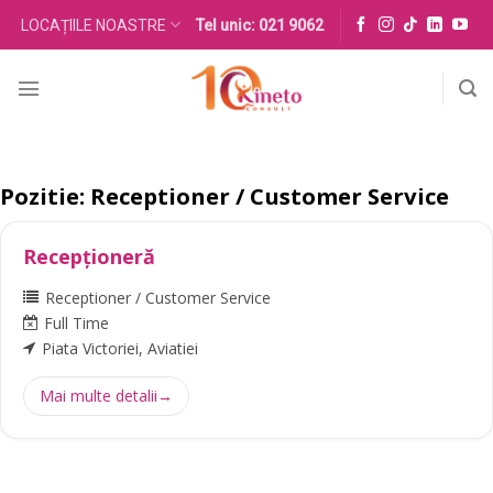
Skip
LOCAȚIILE NOASTRE
Tel unic: 021 9062
to
content
Pozitie:
Receptioner / Customer Service
Recepționeră
Receptioner / Customer Service
Full Time
Piata Victoriei
Aviatiei
Mai multe detalii