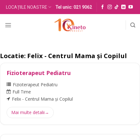
Skip
LOCAȚIILE NOASTRE
Tel unic: 021 9062
to
content
Locatie:
Felix - Centrul Mama și Copilul
Fizioterapeut Pediatru
Fizioterapeut Pediatru
Full Time
Felix - Centrul Mama și Copilul
Mai multe detalii