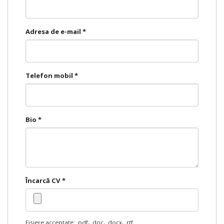
Adresa de e-mail
*
Telefon mobil
*
Bio
*
Încarcă CV
*
Fisiere acceptate: .pdf, .doc, .docx, .rtf