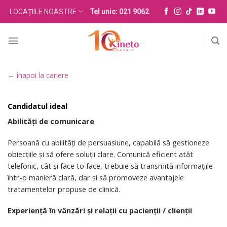
Skip
LOCAȚIILE NOASTRE
Tel unic: 021 9062
to
content
← înapoi la cariere
Candidatul ideal
Abilități de comunicare
Persoană cu abilități de persuasiune, capabilă să gestioneze
obiecțiile și să ofere soluții clare. Comunică eficient atât
telefonic, cât și face to face, trebuie să transmită informațiile
într-o manieră clară, dar și să promoveze avantajele
tratamentelor propuse de clinică.
Experiență în vânzări și relații cu pacienții / clienții