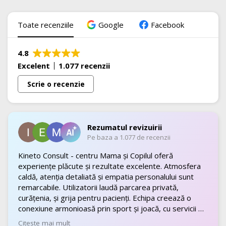
Toate recenziile
Google
Facebook
4.8
Excelent
1.077 recenzii
Scrie o recenzie
Rezumatul revizuirii
Pe baza a 1.077 de recenzii
Kineto Consult - centru Mama și Copilul oferă
experiențe plăcute și rezultate excelente. Atmosfera
caldă, atenția detaliată și empatia personalului sunt
remarcabile. Utilizatorii laudă parcarea privată,
curățenia, și grija pentru pacienți. Echipa creează o
conexiune armonioasă prin sport și joacă, cu servicii de
top.
Citeste mai mult