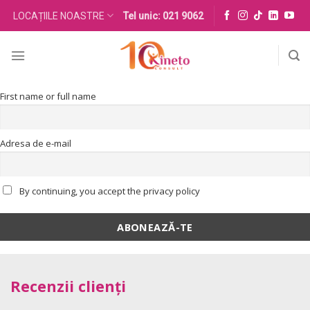
Skip
LOCAȚIILE NOASTRE
Tel unic: 021 9062
to
content
First name or full name
Adresa de e-mail
By continuing, you accept the privacy policy
Recenzii clienți