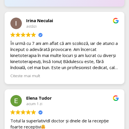
Irina Neculai
astăzi
În urmă cu 7 ani am aflat că am scolioză, iar de atunci a
început o adevărată provocare. Am încercat
kinetoterapia în mai multe locuri și am lucrat cu diverși
kinetoterapeuți, însă Ionuț Bădulescu este, fără
îndoială, cel mai bun. Este un profesionist dedicat, calm
și foarte răbdător. Terapia Schroth nu este deloc
Citeste mai mult
ușoară, însă de fiecare dată a știut să îmi explice
exercițiile clar, pe înțelesul meu, și să mă încurajeze să
continui. După o perioadă de pauză, am reluat
kinetoterapia și am ales, fără ezitare, să revin tot la
Elena Tudor
Ionuț, deoarece terapia alături de el a avut rezultate
acum 1 zi
foarte bune și vizibile.
De asemenea, fetele de la recepție sunt extrem de
Totul la superlativ!dl doctor și dnele de la recepție
prietenoase, amabile și mereu dispuse să ajute cu
foarte receptivi
orice este nevoie. Este pentru prima dată când