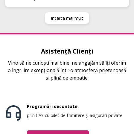
întâlnesc o echipă de recepție atât de caldă, implicată
și orientată către pacienți.
Recomand cu toată încrederea tuturor celor care
Incarca mai mult
caută profesionalism, implicare și rezultate reale!
Asistență Clienți
Vino să ne cunoști mai bine, ne angajăm să îți oferim
o îngrijire excepțională într-o atmosferă prietenoasă
și plină de empatie.
Programări decontate
prin CAS cu bilet de trimitere și asigurări private