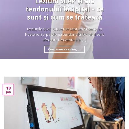
Leziuni SLAP și ale
tendonului bicipital – ce
sunt și cum se tratează
Leziunile SLAP (Superior Labrum Anterior to
Posterior) și patologia tendonului bicipital sunt
afecțiuni frecvente ale [...]
Continue reading
→
18
Jan