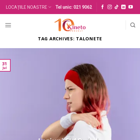
Skip
LOCAȚIILE NOASTRE
Tel unic: 021 9062
to
content
TAG ARCHIVES:
TALONETE
31
Jul
BLOG