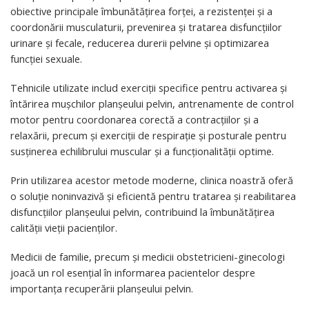
obiective principale îmbunătățirea forței, a rezistenței și a
coordonării musculaturii, prevenirea și tratarea disfuncțiilor
urinare și fecale, reducerea durerii pelvine și optimizarea
funcției sexuale.
Tehnicile utilizate includ exerciții specifice pentru activarea și
întărirea mușchilor planșeului pelvin, antrenamente de control
motor pentru coordonarea corectă a contracțiilor și a
relaxării, precum și exerciții de respirație și posturale pentru
susținerea echilibrului muscular și a funcționalității optime.
Prin utilizarea acestor metode moderne, clinica noastră oferă
o soluție noninvazivă și eficientă pentru tratarea și reabilitarea
disfuncțiilor planșeului pelvin, contribuind la îmbunătățirea
calității vieții pacienților.
Medicii de familie, precum și medicii obstetricieni-ginecologi
joacă un rol esențial în informarea pacientelor despre
importanța recuperării planșeului pelvin.