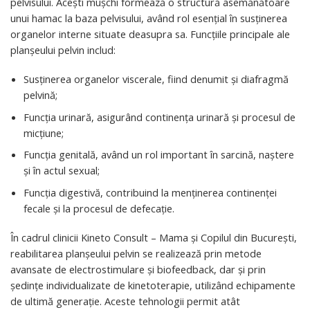
pelvisului. Acești mușchi formează o structură asemănătoare
unui hamac la baza pelvisului, având rol esențial în susținerea
organelor interne situate deasupra sa. Funcțiile principale ale
planșeului pelvin includ:
Susținerea organelor viscerale, fiind denumit și diafragmă
pelvină;
Funcția urinară, asigurând continența urinară și procesul de
micțiune;
Funcția genitală, având un rol important în sarcină, naștere
și în actul sexual;
Funcția digestivă, contribuind la menținerea continenței
fecale și la procesul de defecație.
În cadrul clinicii Kineto Consult – Mama și Copilul din București,
reabilitarea planșeului pelvin se realizează prin metode
avansate de electrostimulare și biofeedback, dar și prin
ședințe individualizate de kinetoterapie, utilizând echipamente
de ultimă generație. Aceste tehnologii permit atât