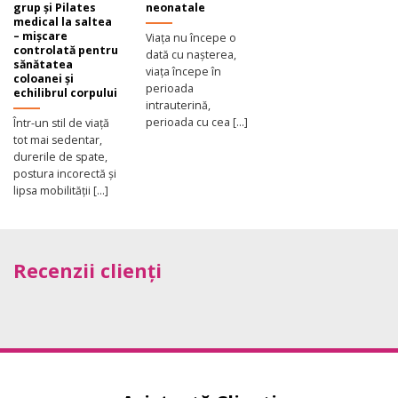
grup și Pilates
neonatale
medical la saltea
– mișcare
Viața nu începe o
controlată pentru
dată cu nașterea,
sănătatea
viața începe în
coloanei și
perioada
echilibrul corpului
intrauterină,
perioada cu cea [...]
Într-un stil de viață
tot mai sedentar,
durerile de spate,
postura incorectă și
lipsa mobilității [...]
Recenzii clienți