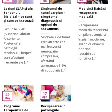
Jul
Jun
Leziuni SLAP și ale
Sindromul de
Medicină fizică și
tendonului
tunel carpian –
recuperare
bicipital – ce sunt
simptome,
medicală
și cum se tratează
diagnostic și
opțiuni de
Recuperarea
tratament
Leziunile SLAP
medicală reprezintă
(Superior Labrum
un pilon esențial al
Sindromul de tunel
Anterior to
îngrijirii moderne,
carpian este cea
Posterior) și
având ca obiectiv
mai frecventă
patologia
principal
neuropatie
tendonului bicipital
restabilirea
compresivă,
sunt afecțiuni
funcțiilor [...]
afectând
frecvente ale [...]
aproximativ 3-6%
din populația [...]
17
22
Apr
May
Programe
Recuperarea în
terapeutice de
patologiile