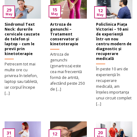
15
29
12
May
May
May
Sindromul Text
Artroza de
Policlinica Piața
Neck: durerile
genunchi –
Victoriei – 10 ani
cervicale cauzate
Tratament
de experiență
de telefon și
conservator și
într-un nou
laptop – cum le
kinetoterapie
centru modern de
previi prin
diagnostic și
kinetoterapie
recuperare
Artroza de
medicală
genunchi
Petrecem tot mai
(gonartroza) este
În peste 10 ani de
multe ore cu
cea mai frecventă
experiență în
privirea în telefon,
formă de artrită,
recuperare
laptop sau tabletă,
afectând peste 250
medicală, am
iar corpul începe
de [...]
înțeles importanța
[...]
unui circuit complet
[...]
20
31
12
Mar