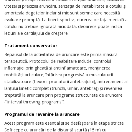
vitezei și preciziei aruncării, senzația de instabilitate a cotului și
amorțeala degetelor inelar și mic sunt semne care necesită
evaluare promptă. La tinerii sportivi, durerea pe fața medială a
cotului nu trebuie ignorată niciodată, deoarece poate indica
leziuni ale cartilajului de creștere.
Tratament conservator
Repausul de la activitatea de aruncare este prima măsură
terapeutică. Protocolul de reabilitare include: controlul
inflamației prin gheață și antiinflamatoare, menținerea
mobilității articulare, întărirea progresivă a musculaturii
stabilizatoare (flexorii-pronatorii antebrațului), antrenament al
lanțului kinetic complet (trunchi, umăr, antebraț) și revenirea
treptată la aruncare prin programe structurate de aruncare
(“interval throwing programs”).
Programul de revenire la aruncare
Acest program este esențial și se desfășoară în etape stricte.
Se începe cu aruncări de la distanță scurtă (15 m) cu