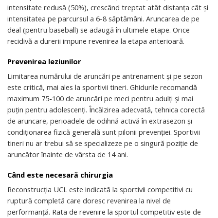
intensitate redusă (50%), crescând treptat atât distanța cât și
intensitatea pe parcursul a 6-8 săptămâni. Aruncarea de pe
deal (pentru baseball) se adaugă în ultimele etape. Orice
recidivă a durerii impune revenirea la etapa anterioară.
Prevenirea leziunilor
Limitarea numărului de aruncări pe antrenament și pe sezon
este critică, mai ales la sportivii tineri. Ghidurile recomandă
maximum 75-100 de aruncări pe meci pentru adulți și mai
puțin pentru adolescenți. Încălzirea adecvată, tehnica corectă
de aruncare, perioadele de odihnă activă în extrasezon și
condiționarea fizică generală sunt pilonii prevenției. Sportivii
tineri nu ar trebui să se specializeze pe o singură poziție de
aruncător înainte de vârsta de 14 ani.
Când este necesară chirurgia
Reconstrucția UCL este indicată la sportivii competitivi cu
ruptură completă care doresc revenirea la nivel de
performanță. Rata de revenire la sportul competitiv este de