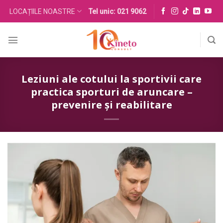
Skip
LOCAȚIILE NOASTRE
Tel unic: 021 9062
to
content
Leziuni ale cotului la sportivii care
practica sporturi de aruncare –
prevenire și reabilitare