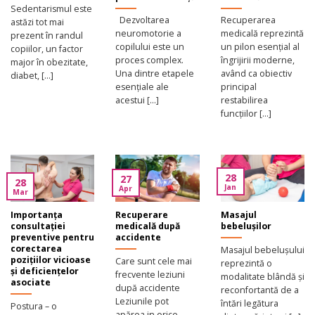
Sedentarismul este
Dezvoltarea
Recuperarea
astăzi tot mai
neuromotorie a
medicală reprezintă
prezent în randul
copilului este un
un pilon esențial al
copiilor, un factor
proces complex.
îngrijirii moderne,
major în obezitate,
Una dintre etapele
având ca obiectiv
diabet, [...]
esențiale ale
principal
acestui [...]
restabilirea
funcțiilor [...]
28
27
28
Jan
Apr
Mar
Importanța
Recuperare
Masajul
consultației
medicală după
bebelușilor
preventive pentru
accidente
corectarea
Masajul bebelușului
pozițiilor vicioase
Care sunt cele mai
reprezintă o
și deficiențelor
frecvente leziuni
modalitate blândă și
asociate
după accidente
reconfortantă de a
Leziunile pot
întări legătura
Postura – o
apărea in orice