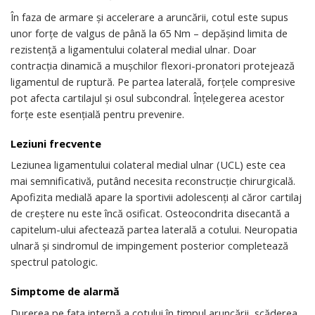
În faza de armare și accelerare a aruncării, cotul este supus
unor forțe de valgus de până la 65 Nm – depășind limita de
rezistență a ligamentului colateral medial ulnar. Doar
contracția dinamică a mușchilor flexori-pronatori protejează
ligamentul de ruptură. Pe partea laterală, forțele compresive
pot afecta cartilajul și osul subcondral. Înțelegerea acestor
forțe este esențială pentru prevenire.
Leziuni frecvente
Leziunea ligamentului colateral medial ulnar (UCL) este cea
mai semnificativă, putând necesita reconstrucție chirurgicală.
Apofizita medială apare la sportivii adolescenți al căror cartilaj
de creștere nu este încă osificat. Osteocondrita disecantă a
capitelum-ului afectează partea laterală a cotului. Neuropatia
ulnară și sindromul de impingement posterior completează
spectrul patologic.
Simptome de alarmă
Durerea pe fața internă a cotului în timpul aruncării, scăderea