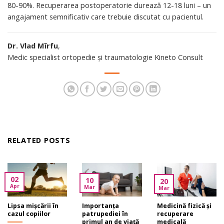
80-90%. Recuperarea postoperatorie durează 12-18 luni – un
angajament semnificativ care trebuie discutat cu pacientul.
Dr. Vlad Mîrfu
,
Medic specialist ortopedie și traumatologie Kineto Consult
RELATED POSTS
02
10
20
Apr
Mar
Mar
Lipsa mișcării în
Importanța
Medicină fizică și
cazul copiilor
patrupediei în
recuperare
primul an de viață
medicală