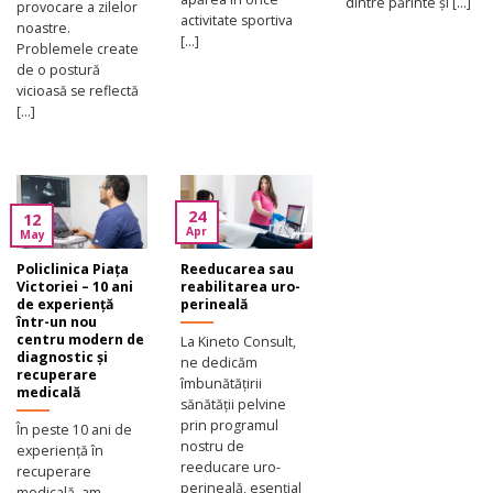
dintre părinte și [...]
provocare a zilelor
activitate sportiva
noastre.
[...]
Problemele create
de o postură
vicioasă se reflectă
[...]
24
12
Apr
May
Policlinica Piața
Reeducarea sau
Victoriei – 10 ani
reabilitarea uro-
de experiență
perineală
într-un nou
centru modern de
La Kineto Consult,
diagnostic și
ne dedicăm
recuperare
îmbunătățirii
medicală
sănătății pelvine
prin programul
În peste 10 ani de
nostru de
experiență în
reeducare uro-
recuperare
perineală, esențial
medicală, am