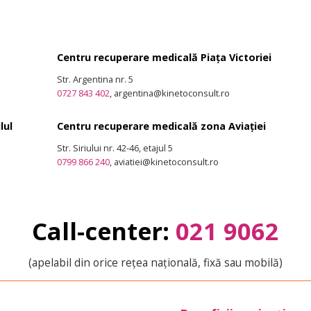
Centru recuperare medicală Piața Victoriei
Str. Argentina nr. 5
0727 843 402
, argentina@kinetoconsult.ro
lul
Centru recuperare medicală zona Aviației
Str. Siriului nr. 42-46, etajul 5
0799 866 240
, aviatiei@kinetoconsult.ro
Call-center:
021 9062
(apelabil din orice rețea națională, fixă sau mobilă)