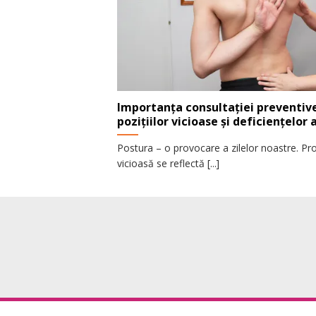
Importanța consultației preventiv
pozițiilor vicioase și deficiențelor
Postura – o provocare a zilelor noastre. P
vicioasă se reflectă [...]