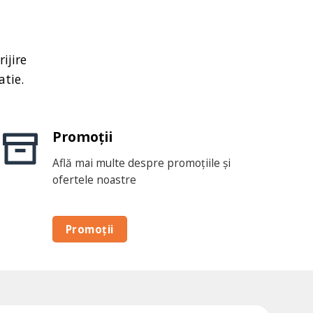
ijire
atie.
Promoții
Află mai multe despre promoțiile și
ofertele noastre
Promoții