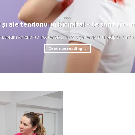
BLOG
 și ale tendonului bicipital – ce sunt și cu
Labrum Anterior to Posterior) și patologia tendonului bicipital sunt afe
Continue reading
→