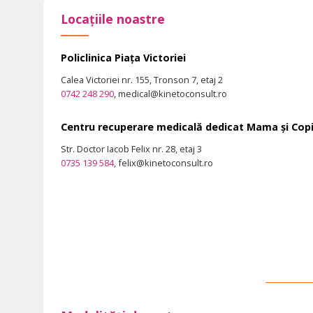
Locațiile noastre
Policlinica Piața Victoriei
Calea Victoriei nr. 155, Tronson 7, etaj 2
0742 248 290
, medical@kinetoconsult.ro
Centru recuperare medicală dedicat Mama și Copi
Str. Doctor Iacob Felix nr. 28, etaj 3
0735 139 584
, felix@kinetoconsult.ro