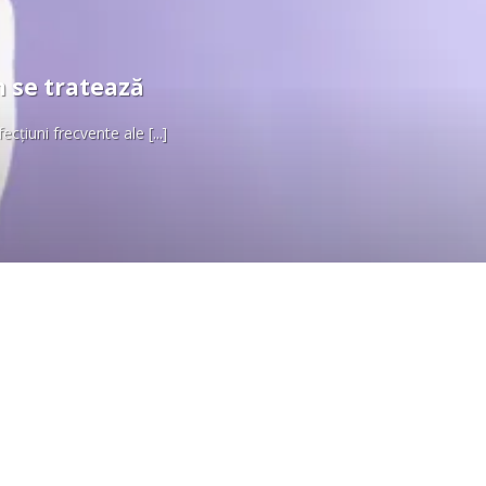
m se tratează
cțiuni frecvente ale [...]