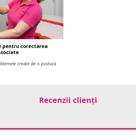
e pentru corectarea
 asociate
roblemele create de o postură
Recenzii clienți