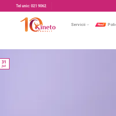
Skip
Tel unic: 021 9062
to
content
Servicii
Poli
31
Jul