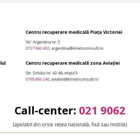
Centru recuperare medicală Piața Victoriei
Str. Argentina nr. 5
0727 843 402
, argentina@kinetoconsult.ro
lul
Centru recuperare medicală zona Aviației
Str. Siriului nr. 42-46, etajul 5
0799 866 240
, aviatiei@kinetoconsult.ro
Call-center:
021 9062
(apelabil din orice rețea națională, fixă sau mobilă)