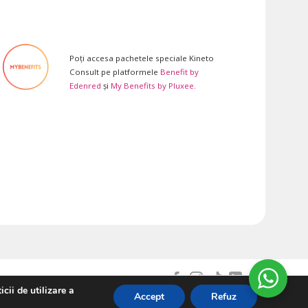
Poți accesa pachetele speciale Kineto
Consult pe platformele
Benefit by
Edenred
și
My Benefits by Pluxee.
cii de utilizare a
Accept
Refuz