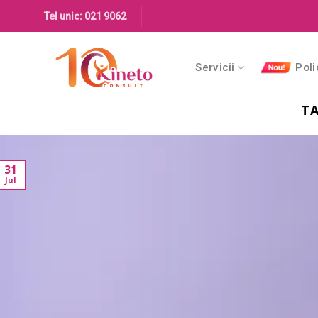
Skip
Tel unic: 021 9062
to
content
Servicii
Poli
TA
31
Jul