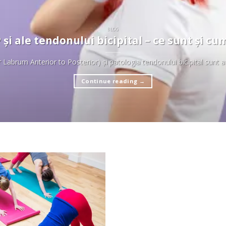
BLOG
 și ale tendonului bicipital – ce sunt și cu
Labrum Anterior to Posterior) și patologia tendonului bicipital sunt afe
Continue reading
→