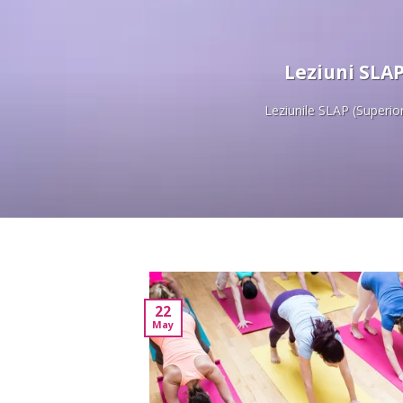
Leziuni SLAP
Leziunile SLAP (Superior 
22
May