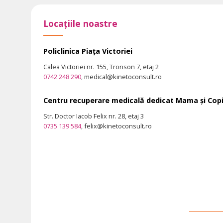
Locațiile noastre
Policlinica Piața Victoriei
Calea Victoriei nr. 155, Tronson 7, etaj 2
0742 248 290
, medical@kinetoconsult.ro
Centru recuperare medicală dedicat Mama și Copi
Str. Doctor Iacob Felix nr. 28, etaj 3
0735 139 584
, felix@kinetoconsult.ro