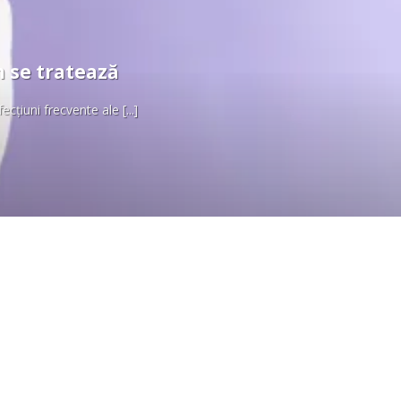
m se tratează
cțiuni frecvente ale [...]