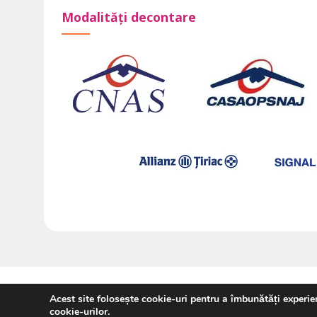
Modalități decontare
Copyright 2026 ©
Kineto Consult SRL
Acest site folosește cookie-uri pentru a îmbunătăți experienț
cookie-urilor.