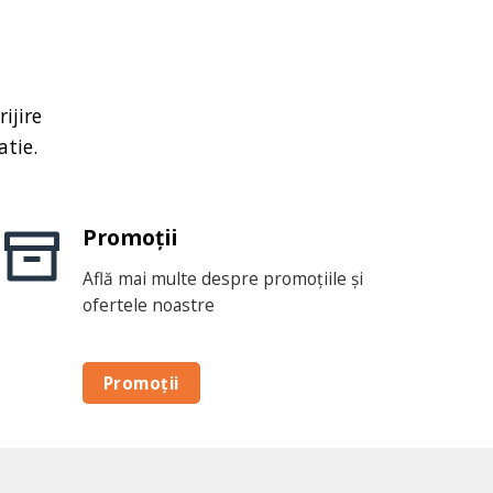
ijire
atie.
Promoții
Află mai multe despre promoțiile și
ofertele noastre
Promoții